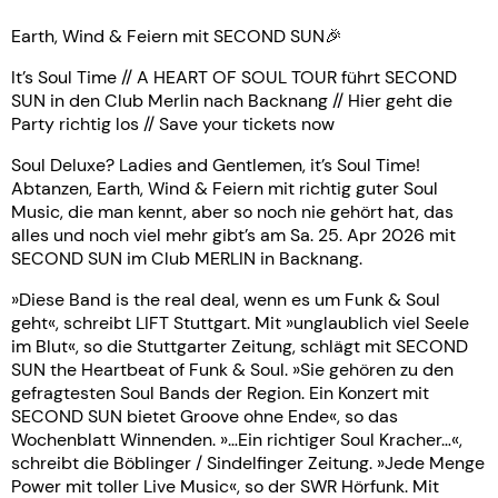
Earth, Wind & Feiern mit SECOND SUN🎉
It’s Soul Time // A HEART OF SOUL TOUR führt SECOND
SUN in den Club Merlin nach Backnang // Hier geht die
Party richtig los // Save your tickets now
Soul Deluxe? Ladies and Gentlemen, it’s Soul Time!
Abtanzen, Earth, Wind & Feiern mit richtig guter Soul
Music, die man kennt, aber so noch nie gehört hat, das
alles und noch viel mehr gibt’s am Sa. 25. Apr 2026 mit
SECOND SUN im Club MERLIN in Backnang.
»Diese Band is the real deal, wenn es um Funk & Soul
geht«, schreibt LIFT Stuttgart. Mit »unglaublich viel Seele
im Blut«, so die Stuttgarter Zeitung, schlägt mit SECOND
SUN the Heartbeat of Funk & Soul. »Sie gehören zu den
gefragtesten Soul Bands der Region. Ein Konzert mit
SECOND SUN bietet Groove ohne Ende«, so das
Wochenblatt Winnenden. »…Ein richtiger Soul Kracher…«,
schreibt die Böblinger / Sindelfinger Zeitung. »Jede Menge
Power mit toller Live Music«, so der SWR Hörfunk. Mit