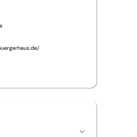
e
buergerhaus.de/