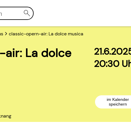
us
classic-opern-air: La dolce musica
-air: La dolce
21.6.202
20:30 U
im Kalender
speichern
cknang