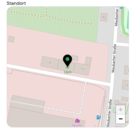
Standort
+
−