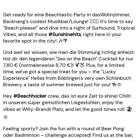
Get ready für eine Beachtastic Party in dasWohnzimmer,
Backnang's coolest Musikbar/Lounge! 🏄‍♀️🎉 It's time to say
"Beach please!" and dive into a night of Surfsound, Tropical
Vibes, and all those
#Sunshinehits
, right here in your
favorite spot in the city! 🎶🌴
Und weil wir wissen, wie man die Stimmung richtig anheizt:
Hol dir den legendären "Sex on the Beach" Cocktail für nur
7,80 € (normalerweise 8,70 €)! 🍹🍑 Plus, for a limited
time, we've got a special treat for you – the "Lucky
Experience" Helles from Böblingen's very own Schönbuch
Brewery, a taste of summer brewed just for you! 🍻🌞
Hey
#Beachhocker
crew, das ist eure Zeit to shine! Chillt
in unseren super gemütlichen Liegestühlen, enjoy the
vibes at Willy-Brandt Platz, and let the good times roll. 🏖️
🌞
Feeling sporty? Join the fun with a round of Beer Pong
oder Badminton – challenge accepted! Find us at the bar,