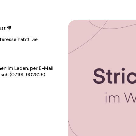
ust 💜
teresse habt! Die
en im Laden, per E-Mail
nisch (07191-902828)