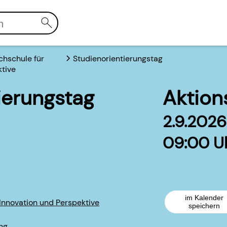
chschule für
Studienorientierungstag
ktive
ierungstag
Aktion
2.9.2026
09:00 Uh
im Kalender
Innovation und Perspektive
speichern
ng