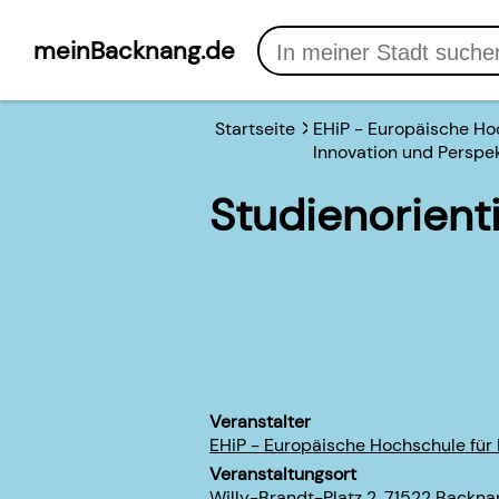
meinBacknang.de
Startseite
EHiP - Europäische Ho
Innovation und Perspe
Studienorient
Veranstalter
EHiP - Europäische Hochschule für 
Veranstaltungsort
Willy-Brandt-Platz 2, 71522 Backna