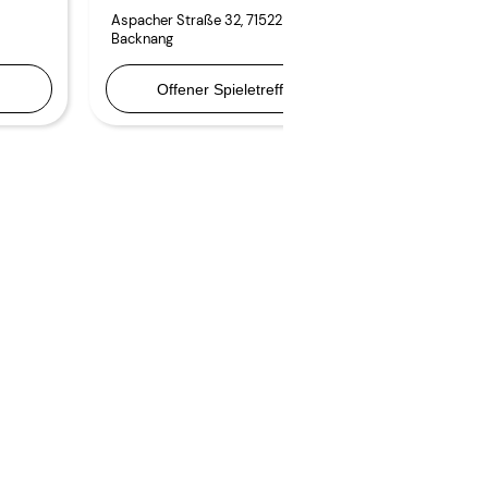
Aspacher Straße 32
,
71522
Aspacher Str
Backnang
Backnang
f
Offener Spieletreff
Offener