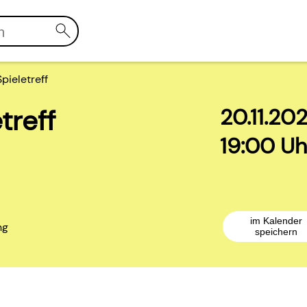
pieletreff
treff
20.11.20
19:00 Uh
im Kalender
ng
speichern