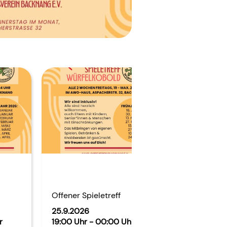
Offener Spieletreff
Offener Spi
25.9.2026
9.10.2026
r
19:00 Uhr - 00:00 Uhr
19:00 Uhr -