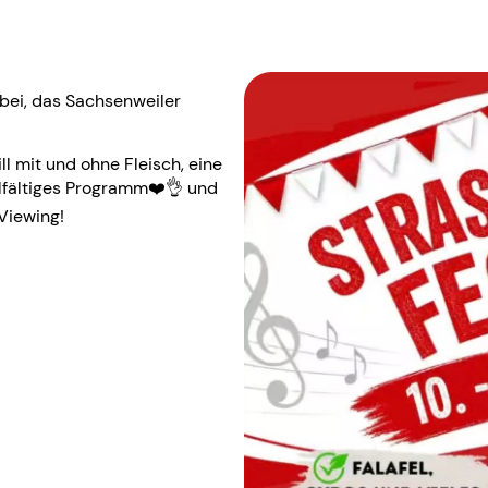
bei, das Sachsenweiler
l mit und ohne Fleisch, eine
elfältiges Programm❤️👌 und
Viewing!