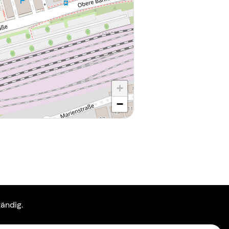
+
−
Folge uns auf Social Media und
ändig.
bleibe Up-to-Date!