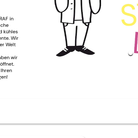
RAF in
sche
d kühles
nte. Wir
er Welt
aben wir
öffnet.
 Ihren
gen!